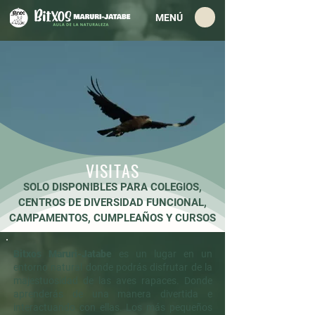
MENÚ
VISITAS
SOLO DISPONIBLES PARA COLEGIOS,
CENTROS DE DIVERSIDAD FUNCIONAL,
CAMPAMENTOS, CUMPLEAÑOS Y CURSOS
Bitxos Maruri-Jatabe
es un lugar en un
entorno natural donde podrás disfrutar de la
majestuosidad de las aves rapaces. Donde
aprenderás de una manera divertida e
interactuando con ellas. Los más pequeños