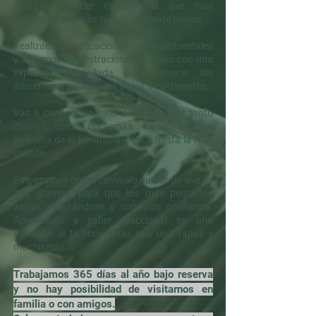
podrán aprender cual es el ave más
inteligente o la más rápida mediante juegos.
Realizamos explicaciones medioambientales
y hacemos demostraciones de vuelo con una
explicación detallada para conocer las
diferentes aves rapaces de los 5 continentes.
Vas a conocer un total de
20 rapaces
tanto
diurnas como nocturnas. Desde la más
pequeña de la península ibérica hasta la más
grande.
Empezamos con el
cernícalo
que es un ave de
150 gramos, para que los más pequeños
vayan adaptándose y cogiendo confianza.
Aprenderás a saber reaccionar en una
situación si te encuentras con una rapaz y
mucho más.
Trabajamos 365 días al año bajo reserva
y no hay posibilidad de visitarnos en
familia o con amigos.